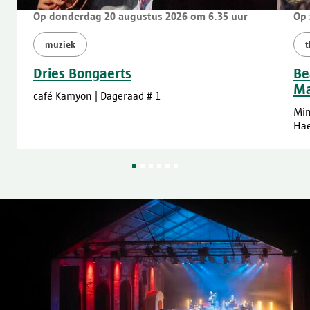
Op donderdag 20 augustus 2026 om 6.35 uur
Op 
muziek
t
Dries Bongaerts
Be
Ma
café Kamyon | Dageraad # 1
Min
Hae