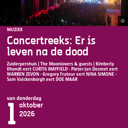
©
Co
MUZIEK
Concertreeks: Er is
leven na de dood
Zuiderpershuis | The Moonlovers & guests | Kimberly
Dhondt eert CURTIS MAYFIELD - Pieter-Jan Desmet eert
WARREN ZEVON - Gregory Frateur eert NINA SIMONE -
Sam Valckenborgh eert DOE MAAR
van donderdag
1
oktober
2026