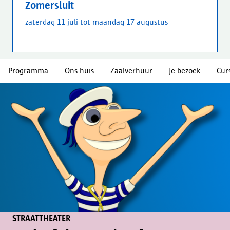
Zomersluit
zaterdag 11 juli tot maandag 17 augustus
Programma
Ons huis
Zaalverhuur
Je bezoek
Cur
STRAATTHEATER